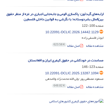
ارابه‌های گیدئون: پاکسازی قومی و جابه‌جایی اجباری در غزه از منظر حقوق
بین‌الملل بشردوستانه؛ با نگرشی به قوانین داخلی فلسطین
صفحه
100-122
10.22091/DCLIC.2026.14442.1129
ابوذر فلسفی زاده
623.58 K
مشاهده مقاله
اصل مقاله
مساعدت در خودکشی در حقوق کیفری ایران و افغانستان
صفحه
123-146
10.22091/DCLIC.2025.13287.1094
مسعود مصطفی پور؛ ولی الله محمدنژاد ولامدهی
648.82 K
مشاهده مقاله
اصل مقاله