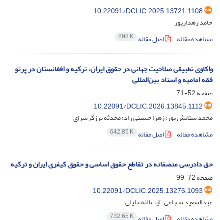
10.22091/DCLIC.2025.13721.1108
حامد رهدارپور
898 K
مشاهده مقاله
اصل مقاله
واکاوی تطبیقی صلاحیت جهانی در حقوق ایران، ترکیه و افغانستان در پرتو
فقه امامیه و اسناد بین‌المللی
صفحه
52-71
10.22091/DCLIC.2026.13845.1112
محمد ستایش پور؛ زهرا حسینی راد؛ محدثه برزگرسرای
642.85 K
مشاهده مقاله
اصل مقاله
حق دادرسی منصفانه در تقاطع حقوق اساسی و حقوق کیفری ایران و ترکیه
صفحه
72-99
10.22091/DCLIC.2025.13276.1093
عبدالسعید شجاعی؛ آیت الله جلیلی
732.65 K
مشاهده مقاله
اصل مقاله