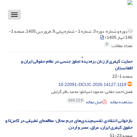
Toggle
vigation
دوره و شماره:
دوره 3، شماره 1 - شماره پیاپی 9، فروردین 1405، صفحه 1-
146 (بهار 1405)
6
تعداد مقالات:
حمایت کیفری از زنان بزه‌دیدهٔ تجاوز جنسی در نظام حقوقی ایران و
افغانستان
صفحه
1-22
10.22091/DCLIC.2026.14127.1119
فضل احمد حقانی؛ محمود اسپانلو؛ محمد باقر گرایلی
644.15 K
مشاهده مقاله
اصل مقاله
بازخوانی انتقادی تقسیم‌بندی‌های جرم محال: مطالعه‌ای تطبیقی در کامن‌لا و
حقوق کیفری ایران، عراق، مصر و اردن
صفحه
23-51