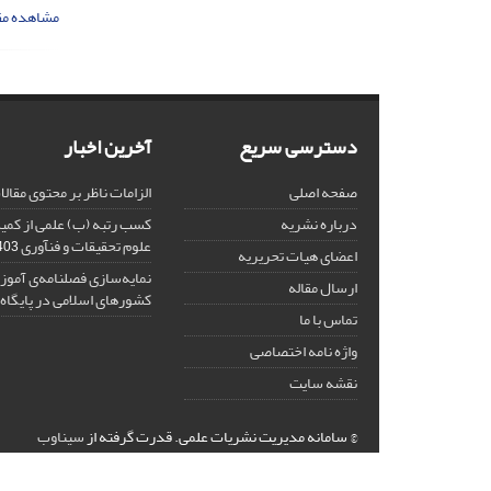
مشاهده مق
دسترسی سریع
آخرین اخبار
صفحه اصلی
الزامات ناظر بر محتوی مقال
درباره نشریه
کسب رتبه (ب) علمی از کم
علوم تحقیقات و فنآوری
-11-29
اعضای هیات تحریریه
نمایه‌سازی فصلنامه‌ی آموز
ارسال مقاله
کشورهای اسلامی در پایگاه ISC
تماس با ما
واژه نامه اختصاصی
نقشه سایت
© سامانه مدیریت نشریات علمی.
قدرت گرفته از
سیناوب