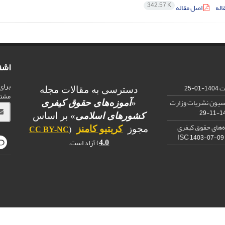
342.57 K
اله
اصل مقاله
اشت
برای
ات
1404-01-25
دسترسی به مقالات مجله
مشت
یسیون نشریات وزارت
«
آموزه‌های حقوق کیفری
1403
کشورهای اسلامی
» بر اساس
ه‌های حقوق کیفری
مجوز
کریتیو کامنز
CC BY-NC
(
1403-07-09
) آزاد است.
4.0