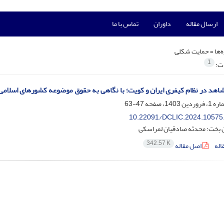
ارسال مقاله
داوران
تماس با ما
‌ها =
حمایت شکلی
1
ات:
شاهد در نظام کیفری ایران و کویت؛ با نگاهی به حقوق موضوعه کشورهای اسلامی
47-63
10.22091/DCLIC.2024.10575
 بخت؛ محدثه صادقیان لمراسکی
342.57 K
اله
اصل مقاله