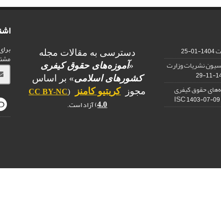
اشت
برای
ات
1404-01-25
دسترسی به مقالات مجله
مشت
یسیون نشریات وزارت
«
آموزه‌های حقوق کیفری
1403
کشورهای اسلامی
» بر اساس
ه‌های حقوق کیفری
مجوز
کریتیو کامنز
CC BY-NC
(
1403-07-09
) آزاد است.
4.0