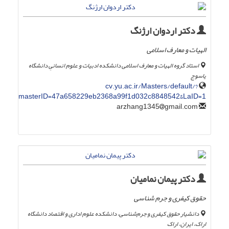
دکتر اردوان ارژنگ
الهیات و معارف اسلامی
استاد گروه الهیات و معارف اسلامی دانشکده ادبیات و علوم انسانیِ دانشگاه
یاسوج
cv.yu.ac.ir/Masters/default/?
masterID=47a658229eb2368a99f1d032c8848542&LaID=1
gmail.com
arzhang1345
دکتر پیمان نمامیان
حقوق کیفری و جرم شناسی
دانشیار حقوق کیفری و جرم‌شناسی، دانشکده علوم اداری و اقتصاد دانشگاه
اراک، ایران، اراک