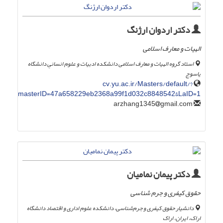
دکتر اردوان ارژنگ
الهیات و معارف اسلامی
استاد گروه الهیات و معارف اسلامی دانشکده ادبیات و علوم انسانیِ دانشگاه
یاسوج
cv.yu.ac.ir/Masters/default/?
masterID=47a658229eb2368a99f1d032c8848542&LaID=1
gmail.com
arzhang1345
دکتر پیمان نمامیان
حقوق کیفری و جرم شناسی
دانشیار حقوق کیفری و جرم‌شناسی، دانشکده علوم اداری و اقتصاد دانشگاه
اراک، ایران، اراک