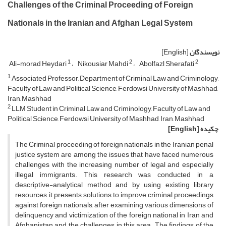
Challenges of the Criminal Proceeding of Foreign
Nationals in the Iranian and Afghan Legal System
نویسندگان
[English]
1
2
2
Ali-morad Heydari
Nikousiar Mahdi
Abolfazl Sherafati
1
Associated Professor, Department of Criminal Law and Criminology,
Faculty of Law and Political Science, Ferdowsi University of Mashhad,
Iran, Mashhad
2
LLM Student in Criminal Law and Criminology, Faculty of Law and
Political Science, Ferdowsi University of Mashhad, Iran, Mashhad
چکیده
[English]
The Criminal proceeding of foreign nationals in the Iranian penal
justice system are among the issues that have faced numerous
challenges with the increasing number of legal and especially
illegal immigrants. This research was conducted in a
descriptive-analytical method and by using existing library
resources, it presents solutions to improve criminal proceedings
against foreign nationals, after examining various dimensions of
delinquency and victimization of the foreign national in Iran and
Afghanistan and the challenges in this area. The findings of the