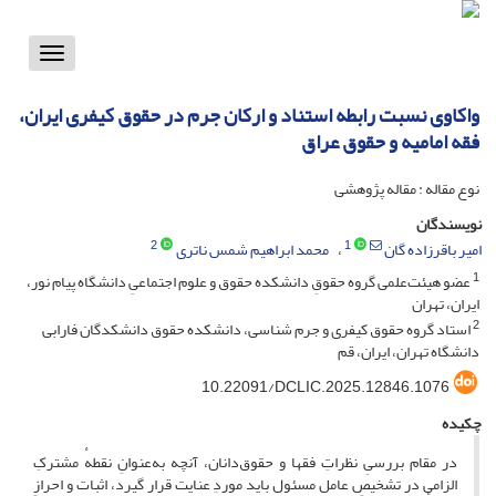
Toggle
vigation
واکاوی نسبت رابطه استناد و ارکان جرم در حقوق کیفری ایران،
فقه امامیه و حقوق عراق
نوع مقاله : مقاله پژوهشی
نویسندگان
2
1
امیر باقرزاده گان
محمد ابراهیم شمس ناتری
1
عضو هیئت‌علمی گروه حقوقِ دانشکده حقوق و علوم اجتماعیِ دانشگاه پیام نور،
ایران، تهران
2
استاد گروه حقوق کیفری و جرم شناسی، دانشکده حقوق دانشکدگان فارابی
دانشگاه تهران، ایران، قم
10.22091/DCLIC.2025.12846.1076
چکیده
در مقام بررسیِ نظراتِ فقها و حقوق‌دانان، آنچه به‌عنوانِ نقطهٔ مشترکِ
الزامی در تشخیصِ عاملِ مسئول باید موردِ عنایت قرار گیرد، اثبات و احرازِ