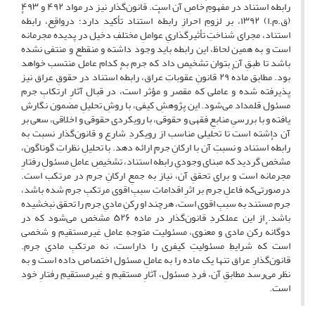
رابطهٔ استناد در مفهومِ خاصِ آن است. قانون‌گذار نیز در مواد ۴۹۲ و ۴۹۳
(ق.م.ا) ۱۳۹۲، بر لزومِ احرازِ رابطهٔ استناد تأکید دارد؛ درواقع، رابطهٔ
استناد، مجرای شناختِ تأثیرگذاریِ عواملِ مختلفِ دخیل در پدیدهٔ مجرمانه
است و به همین لحاظ، این رابطه باید وجود داشته و منقطع و منتفی نشده
باشد تا طبقِ آن بتوان تشخیص داد که جرم به کدام عامل منتسب خواهد
بود. مطابق مادهٔ ۲۹ قانونِ عقوباتِ عراق، رابطهٔ استناد در حقوقِ عراق نیز
پذیرفته شده و عاملی که مقصر و مؤثر است، در قبالِ آثارِ ارتکابِ جرم
مسئول قلمداد می‌شود. این پژوهشِ کیفی، با روشِ تحلیلِ مضمون نگارش
یافته و با بررسیِ منابعِ فقهی و حقوقی، با رویکردی حقوقی و اخلاقی، سعی بر
آن داشته است تا تحلیلی مناسب از رویکردِ شارع و قانون‌گذار نسبت به
رابطهٔ استناد و نسبتِ آن با ارکانِ جرم ارائه دهد. با تحلیلِ نظراتِ گوناگون،
مشخص گردید که مبنای وجودیِ رابطهٔ استناد، تشخیصِ عاملِ مسئولِ رفتارِ
مجرمانه است و برای تحققِ آن، نیاز به جمعِ ارکانِ جرم در مرتکب است.
درصورتی‌که فاعلِ جرم بر اثرِ اقداماتِ سببِ اقوی مرتکبِ جرم شده باشد،
جرم مستند به سببِ اقوی است، هرچند او رکنِ مادیِ جرم را تحقق نبخشیده
باشد. از این عملکردِ قانون‌گذار در مادهٔ ۵۲۶ مشخص می‌شود که در
دوگانهٔ رکنِ مادی و معنوی، مسئولیت متوجهِ عاملِ غیرمستقیم و شخصی
است که شرایطِ مسئولیتِ کیفری را داراست، نه مرتکبِ مادیِ جرم.
قانون‌گذارِ عراق تنها یک ماده را به عاملِ مسئول اختصاص داده است و به
نظر می‌رسد مطابقِ آن، فردِ مسئول، آثارِ مستقیم و غیرمستقیمِ رفتارِ خود
است.