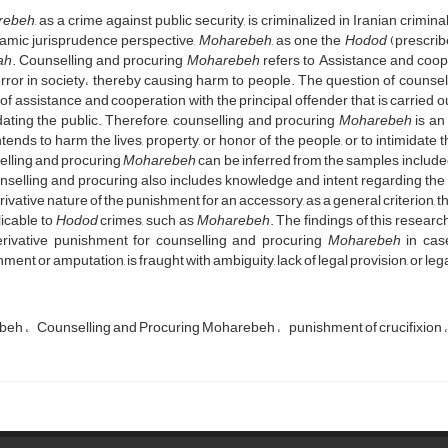
rebeh
, as a crime against public security, is criminalized in Iranian crimi
lamic jurisprudence perspective,
Moharebeh
, as one the
Hodod
(prescrib
ah
. Counselling and procuring
Moharebeh
refers to Assistance and coop
rror in society، thereby causing harm to people. The question of counse
of assistance and cooperation with the principal offender that is carried out
dating the public. Therefore, counselling and procuring
Moharebeh
is an
tends to harm the lives, property, or honor of the people, or to intimidat
elling and procuring
Moharebeh
can be inferred from the samples included
nselling and procuring also includes knowledge and intent regarding the 
rivative nature of the punishment for an accessory, as a general criterion, t
licable to
Hodod
crimes, such as
Moharebeh
. The findings of this researc
erivative punishment for counselling and procuring
Moharebeh
in case
ment or amputation, is fraught with ambiguity, lack of legal provision, or leg
beh
Counselling and Procuring Moharebeh
punishment of crucifixion