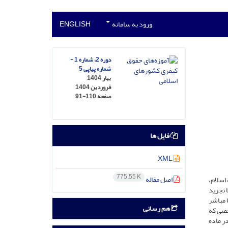
ورود به سامانه
ENGLISH
دوره 2، شماره 1 -
شماره پیاپی 5
بهار 1404
فروردین 1404
صفحه
91-110
فایل ها
XML
775.55 K
اصل مقاله
 منظر فقه اسلام،
 یا تجرید
 مباشر
هم رسانی
خصی که
ر ماده