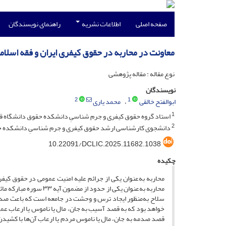
صفحه اصلی
اطلاعات نشریه
راهنمای نویسندگان
معاونت در محاربه در حقوق کیفری ایران و فقه اسلام
نوع مقاله : مقاله پژوهشی
نویسندگان
2
1
ابوالفتح خالقی
محمد یاری
1
استاد گروه حقوق کیفری و جرم شناسیِ دانشکده حقوق دانشگاه قم،
2
دانشجوی کارشناسی ارشد حقوق کیفری و جرم شناسیِ دانشکده حقو
10.22091/DCLIC.2025.11682.1038
چکیده
محاربه به‌عنوان یکی ا
سلاح به‌منظور ایجاد ترس و وحشت در جامعه است که باعث صد
خواهد بود که به قصد آسیب به جان، مال یا ناموس یا ارعاب عم
قصد صدمه به جان، مال یا ناموس مردم یا ارعاب آن‌ها با کشید