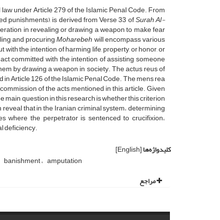
nal law under Article 279 of the Islamic Penal Code. From
ed punishments), is derived from Verse 33 of
Surah Al-
eration in revealing or drawing a weapon to make fear
lling and procuring
Moharebeh
will encompass various
 with the intention of harming life, property, or honor, or
 act committed with the intention of assisting someone
e them by drawing a weapon in society. The actus reus of
 in Article 126 of the Islamic Penal Code. The mens rea
commission of the acts mentioned in this article. Given
he main question in this research is whether this criterion
h reveal that in the Iranian criminal system، determining
s where the perpetrator is sentenced to crucifixion،
al deficiency.
کلیدواژه‌ها
[English]
banishment
amputation
مراجع