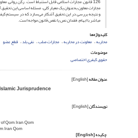
126 قانون مجازات اسلامی قابل استنباط است. رکن روانی م
مجازات معاون به‌عنوان یک معیار کلی، مسئله اساسی این تحقیق
و نتیجه بررسی در این تحقیق آشکار می
سازد که در سیستم کیفری
مباشر با ابهام، فقدان نص یا نقص قانون مواجه است.
کلیدواژه‌ها
محاربه
معاونت در محاربه
مجازات صلب
نفی بلد
قطع عضو
موضوعات
حقوق کیفری اختصاصی
عنوان مقاله
[English]
Islamic Jurisprudence
نویسندگان
[English]
 of Qom, Iran, Qom
m, Iran, Qom
چکیده
[English]