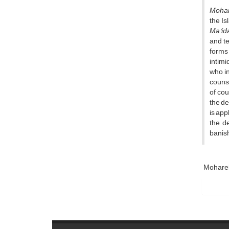
Moha
the Is
Ma'id
and te
forms 
intimi
who in
couns
of cou
the de
is app
the d
banish
Mohare