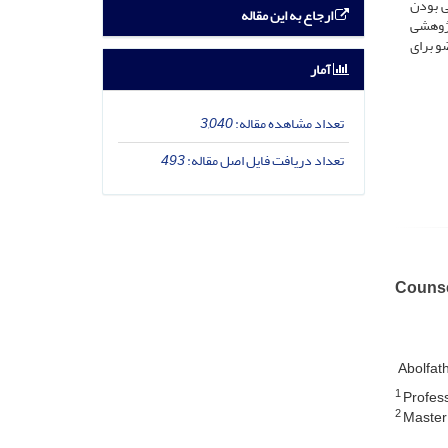
ی بودن
ارجاع به این مقاله
پژوهشی
و برای
آمار
تعداد مشاهده مقاله:
3,040
تعداد دریافت فایل اصل مقاله:
493
Counse
Abolfat
1
Profess
2
Master'