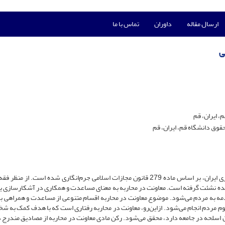
ارسال مقاله
داوران
تماس با ما
ی
 ایران، قم
ق دانشگاه قم، ایران، قم
محاربه به‌عنوان یکی از جرائم علیه امنیت عمومی در حقوق کیفری ایران، بر اساس ماده 279 قانون مجازات اسلامی جرم‌انگاری شده است. از
ز حدود از مضمون آیه ۳۳ سوره مبارکه مائده نشئت گرفته است. معاونت در محاربه به معنای مساعدت و همکاری در آشکارسازی
مه به مردم می
شود. موضوع معاونت در محاربه اقسام متنوعی از مساعدت و همراهی با
وم مردم انجام می
شود. ازاین‌رو، معاونت در محاربه رفتاری است که با هدف کمک به ش
ن اسلحه در جامعه دارد، محقق می
شود. رکن مادی معاونت در محاربه از مصادیق مندرج د