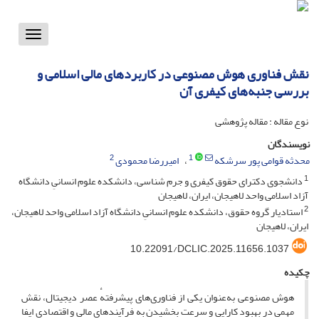
Toggle
vigation
نقش فناوری هوش مصنوعی در کاربردهای مالی اسلامی و
بررسی جنبه‌های کیفری آن
نوع مقاله : مقاله پژوهشی
نویسندگان
2
1
محدثه قوامی پور سرشکه
امیررضا محمودی
1
دانشجوی دکترای حقوق کیفری و جرم شناسی، دانشکده علوم انسانیِ دانشگاه
آزاد اسلامی واحد لاهیجان، ایران، لاهیجان
2
استادیار گروه حقوق، دانشکده علوم انسانیِ دانشگاه آزاد اسلامی واحد لاهیجان،
ایران، لاهیجان
10.22091/DCLIC.2025.11656.1037
چکیده
هوش مصنوعی به‌عنوان یکی از فناوری‌های پیشرفتهٔ عصر دیجیتال، نقش
مهمی در بهبود کارایی و سرعت بخشیدن به فرآیندهای مالی و اقتصادی ایفا