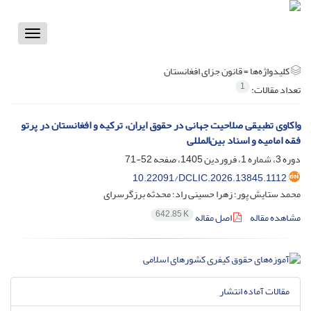
Toggle
vigation
کلیدواژه‌ها =
قانون جزای افغانستان
1
تعداد مقالات:
واکاوی تطبیقی صلاحیت جهانی در حقوق ایران، ترکیه و افغانستان در پرتو
فقه امامیه و اسناد بین‌المللی
دوره 3، شماره 1، فروردین 1405، صفحه
52-71
10.22091/DCLIC.2026.13845.1112
محمد ستایش پور؛ زهرا حسینی راد؛ محدثه برزگرسرای
642.85 K
مشاهده مقاله
اصل مقاله
مقالات آماده انتشار