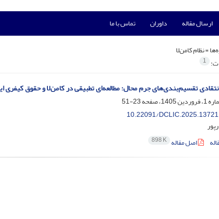
ارسال مقاله
داوران
تماس با ما
‌ها =
نظام کامن‌لا
1
ات:
نتقادی تقسیم‌بندی‌های جرم محال: مطالعه‌ای تطبیقی در کامن‌لا و حقوق کیفری ای
23-51
10.22091/DCLIC.2025.13721
رپور
898 K
اله
اصل مقاله