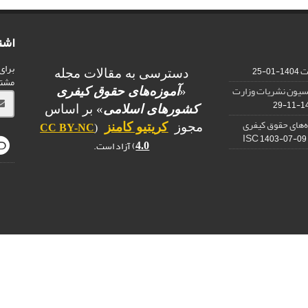
اشت
برای
ات
1404-01-25
دسترسی به مقالات مجله
مشت
یسیون نشریات وزارت
«
آموزه‌های حقوق کیفری
1403
کشورهای اسلامی
» بر اساس
ه‌های حقوق کیفری
مجوز
کریتیو کامنز
CC BY-NC
(
1403-07-09
) آزاد است.
4.0