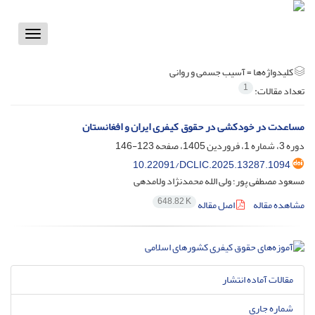
Toggle
vigation
کلیدواژه‌ها =
آسیب جسمی و روانی
1
تعداد مقالات:
مساعدت در خودکشی در حقوق کیفری ایران و افغانستان
دوره 3، شماره 1، فروردین 1405، صفحه
123-146
10.22091/DCLIC.2025.13287.1094
مسعود مصطفی پور؛ ولی الله محمدنژاد ولامدهی
648.82 K
مشاهده مقاله
اصل مقاله
مقالات آماده انتشار
شماره جاری