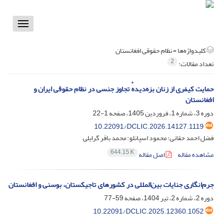
Toggle
vigation
کلیدواژه‌ها =
نظام حقوقی افغانستان
2
تعداد مقالات:
حمایت کیفری از زنان بزه‌دیدهٔ تجاوز جنسی در نظام حقوقی ایران و
افغانستان
دوره 3، شماره 1، فروردین 1405، صفحه
1-22
10.22091/DCLIC.2026.14127.1119
فضل احمد حقانی؛ محمود اسپانلو؛ محمد باقر گرایلی
644.15 K
مشاهده مقاله
اصل مقاله
جرم‌انگاری جنایات بین‌المللی در کشورهای تاجیکستان، بوسنی و افغانستان
دوره 2، شماره 2، تیر 1404، صفحه
59-77
10.22091/DCLIC.2025.12360.1052