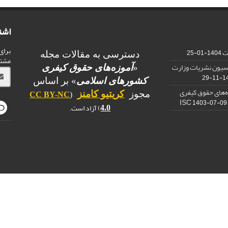
اشت
برای
ات
1404-01-25
دسترسی به مقالات مجله
مشت
یسیون نشریات وزارت
«
آموزه‌های حقوق کیفری
1403
کشورهای اسلامی
» بر اساس
ه‌های حقوق کیفری
مجوز
کریتیو کامنز
CC BY-NC
(
1403-07-09
) آزاد است.
4.0