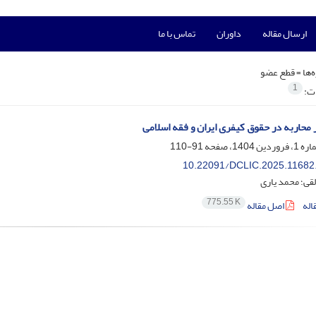
ارسال مقاله
داوران
تماس با ما
‌ها =
قطع عضو
1
ات:
 محاربه در حقوق کیفری ایران و فقه اسلامی
91-110
10.22091/DCLIC.2025.11682
لقی؛ محمد یاری
775.55 K
اله
اصل مقاله