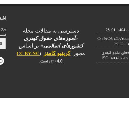
اشت
برای
ات
1404-01-25
دسترسی به مقالات مجله
مشت
یسیون نشریات وزارت
«
آموزه‌های حقوق کیفری
1403
کشورهای اسلامی
» بر اساس
ه‌های حقوق کیفری
مجوز
کریتیو کامنز
CC BY-NC
(
1403-07-09
) آزاد است.
4.0