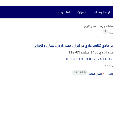
ارسال مقاله
داوران
تماس با ما
‌ها =
جرم کلاهبرداری
1
ات:
 مادی کلاهبرداری در ایران، مصر، اردن، لبنان، و الجزایر
89-112
10.22091/DCLIC.2024.11312
ی مجد
643.41 K
اله
اصل مقاله