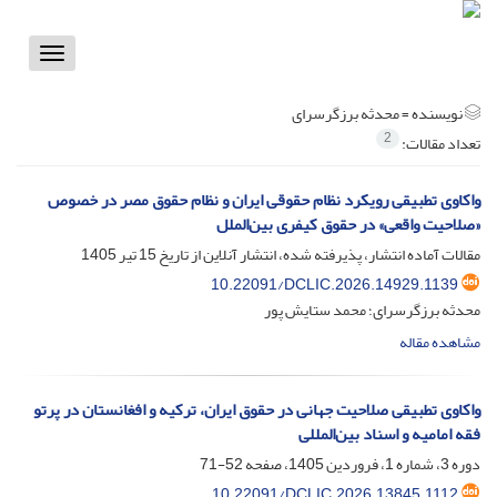
Toggle
vigation
نویسنده =
محدثه برزگرسرای
2
تعداد مقالات:
واکاوی تطبیقی رویکرد نظام حقوقی ایران و نظام حقوق مصر در خصوص
«صلاحیت واقعی» در حقوق کیفری بین‌الملل
مقالات آماده انتشار، پذیرفته شده، انتشار آنلاین از تاریخ
15 تیر 1405
10.22091/DCLIC.2026.14929.1139
محدثه برزگرسرای؛ محمد ستایش پور
مشاهده مقاله
واکاوی تطبیقی صلاحیت جهانی در حقوق ایران، ترکیه و افغانستان در پرتو
فقه امامیه و اسناد بین‌المللی
دوره 3، شماره 1، فروردین 1405، صفحه
52-71
10.22091/DCLIC.2026.13845.1112